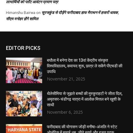
लाभार्थियों को प्लॉट आवंटन प्रमाण पत्र
सूरजकुंड से दौड़ेंगे फरीदाबाद हाफ मैराथन में हजारों धावक,
Himanshu Bairwa
on
सीएम मनोहर होंगे शामिल
EDITOR PICKS
बघौला में बनेगा देश का 13वां केंद्रीय संस्कृत
विश्वविद्यालय, कवायद शुरू, छात्र ले सकेंगे पीएचडी की
उपाधि
November 21, 2025
थैलेसीमिया से जूझते बच्चों की मुस्कुराहटों ने जीता दिल,
अमृतसर-चंडीगढ़ यात्रा में आलोक मित्तल बने खुशी के
साथी
November 6, 2025
फरीदाबाद की योगासन जोड़ी मनीषा-अंजलि ने स्टेट
ओलंपिक में मचाई धूम, जीते स्वर्ण और रजत पदक